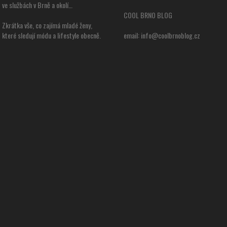
ve službách v Brně a okolí…
COOL BRNO BLOG
Zkrátka vše, co zajímá mladé ženy,
které sledují módu a lifestyle obecně.
email:
info@coolbrnoblog.cz