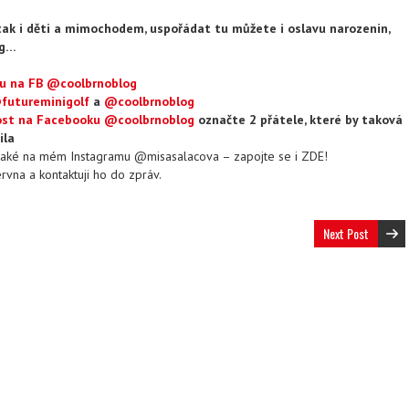
í, tak i děti a mimochodem, uspořádat tu můžete i oslavu narozenin,
ng…
u na FB @coolbrnoblog
futureminigolf
a
@coolbrnoblog
ost na Facebooku @coolbrnoblog
označte 2 přátele, které by taková
ila
také na mém Instagramu @misasalacova – zapojte se i ZDE!
rvna a kontaktuji ho do zpráv.
Next Post