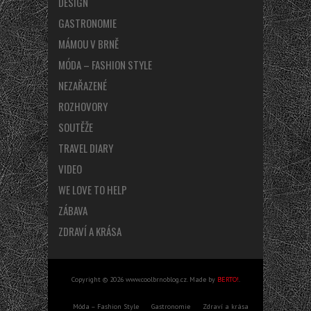
DESIGN
GASTRONOMIE
MÁMOU V BRNĚ
MÓDA – FASHION STYLE
NEZAŘAZENÉ
ROZHOVORY
SOUTĚŽE
TRAVEL DIARY
VIDEO
WE LOVE TO HELP
ZÁBAVA
ZDRAVÍ A KRÁSA
Copyright © 2026 www.coolbrnoblog.cz. Made by
BERTO!
.
Móda – Fashion Style
Gastronomie
Zdraví a krása