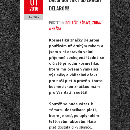
01
DELAROM!
2016
by Míša
POSTED IN
SOUTĚŽE
,
ZÁBAVA
,
ZDRAVÍ
A KRÁSA
Kosmetiku značky Delarom
používám už druhým rokem a
jsem s ní opravdu velmi
příjemně spokojená! Jedná se
o čistě přírodní kosmetiku,
která má ovšem vynikající
výsledky a viditelný efekt
pro naši pleť. A právě s touto
kosmetickou značkou mám
pro Vás další soutěž!
Soutěž se bude vázat k
tématu detoxikace pleti,
které je teď, po uplynulém
létě, velmi aktuální.
Naše
pleť dostala díky sluníčku,