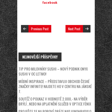
facebook
Previous Post
Next Post
NEJNOVĚJŠÍ PŘÍSPĚVKY
TIP PRO MILOVNÍKY SUSHI – NOVÝ PODNIK ONYX
SUSHI V OC LETMO!
MÓDNÍ INSPIRACE – PŘEDSTAVUJI OBCHOD ČESKÉ
ZNAČKY INFINITE! NAJDETE HO V CENTRU NA JÁNSKÉ
7.
SOUTĚŽ O POUKAZ V HODNOTĚ 2.000,- NA VÝBĚR
BRÝLÍ , NEBO NA UPLATNĚNÍ SLUŽEB V OPTICE FÉNIX
PROJEĎTE SE NA BOBOVÉ DRÁZE NAD VINOHRADY! O