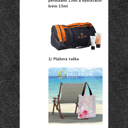
perličkami 15ml a hydratační
krém 15ml
2/ Plážová taška