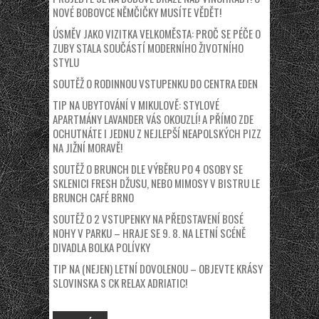
NOVÉ BOBOVCE NĚMČIČKY MUSÍTE VĚDĚT!
ÚSMĚV JAKO VIZITKA VELKOMĚSTA: PROČ SE PÉČE O
ZUBY STALA SOUČÁSTÍ MODERNÍHO ŽIVOTNÍHO
STYLU
SOUTĚŽ O RODINNOU VSTUPENKU DO CENTRA EDEN
TIP NA UBYTOVÁNÍ V MIKULOVĚ: STYLOVÉ
APARTMÁNY LAVANDER VÁS OKOUZLÍ! A PŘÍMO ZDE
OCHUTNÁTE I JEDNU Z NEJLEPŠÍ NEAPOLSKÝCH PIZZ
NA JIŽNÍ MORAVĚ!
SOUTĚŽ O BRUNCH DLE VÝBĚRU PO 4 OSOBY SE
SKLENICI FRESH DŽUSU, NEBO MIMOSY V BISTRU LE
BRUNCH CAFÉ BRNO
SOUTĚŽ O 2 VSTUPENKY NA PŘEDSTAVENÍ BOSÉ
NOHY V PARKU – HRAJE SE 9. 8. NA LETNÍ SCÉNĚ
DIVADLA BOLKA POLÍVKY
TIP NA (NEJEN) LETNÍ DOVOLENOU – OBJEVTE KRÁSY
SLOVINSKA S CK RELAX ADRIATIC!