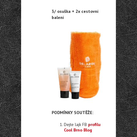
3/ osuška + 2x cestovní
balení
PODMÍNKY SOUTĚŽE:
Dejte lajk FB
profilu
Cool Brno Blog