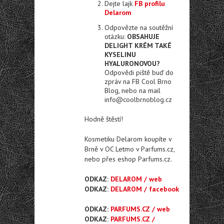
Dejte lajk
FB profilu
Delarom
Odpovězte na soutěžní
otázku:
OBSAHUJE
DELIGHT KRÉM TAKÉ
KYSELINU
HYALURONOVOU?
Odpovědi piště buď do
zpráv na FB Cool Brno
Blog, nebo na mail
info@coolbrnoblog.cz
Hodně štěstí!
Kosmetiku Delarom koupíte v
Brně v OC Letmo v Parfums.cz,
nebo přes eshop Parfums.cz.
ODKAZ:
DELAROM / web
ODKAZ:
DELAROM / facebook
ODKAZ:
PARFUMS.CZ / web
ODKAZ:
PARFUMS.CZ /