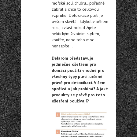
mořské soli, chlóru…pořádně
zabrat a chce to celkovou
vzpruhu! Detoxikace pleti je
ovšem skvělá i kdykoliv během
roku, zvlášť pokud žijete
hektickým životním stylem,
kouříte, nebo toho moc
nenaspíte…
Delarom představuje
jedinečné ošetření pro
domácí použití vhodné pro
všechny typy pleti, určené
právě pro detoxikaci. V čem
spočívá a jak probíhá? A jaké
produkty se právě pro toto
ošetření používají?