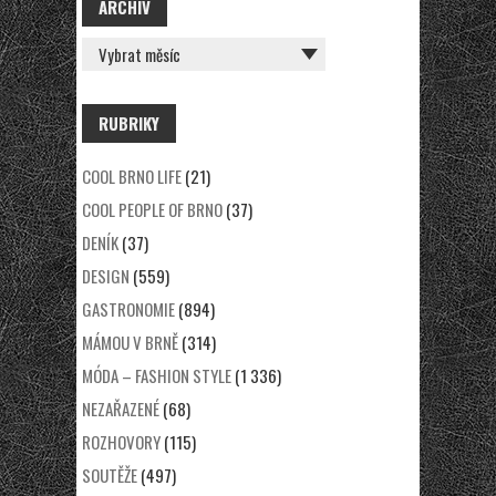
ARCHÍV
ARCHÍV
RUBRIKY
COOL BRNO LIFE
(21)
COOL PEOPLE OF BRNO
(37)
DENÍK
(37)
DESIGN
(559)
GASTRONOMIE
(894)
MÁMOU V BRNĚ
(314)
MÓDA – FASHION STYLE
(1 336)
NEZAŘAZENÉ
(68)
ROZHOVORY
(115)
SOUTĚŽE
(497)