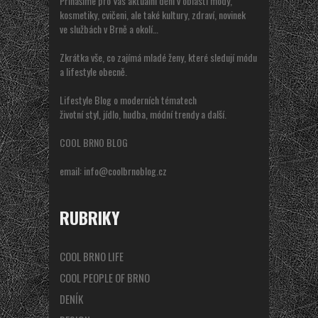
Přinášíme pro Vás aktuální dění v oblasti módy,
kosmetiky, cvičeni, ale také kultury, zdraví, novinek
ve službách v Brně a okolí…
Zkrátka vše, co zajímá mladé ženy, které sledují módu
a lifestyle obecně.
Lifestyle Blog o moderních tématech
životní styl, jídlo, hudba, módní trendy a další.
COOL BRNO BLOG
email:
info@coolbrnoblog.cz
RUBRIKY
COOL BRNO LIFE
COOL PEOPLE OF BRNO
DENÍK