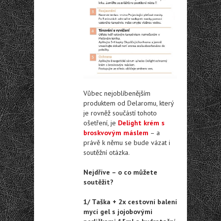
Vůbec nejoblíbenějším
produktem od Delaromu, který
je rovněž součástí tohoto
ošetření, je
Delight krém s
broskvovým máslem
– a
právě k němu se bude vázat i
soutěžní otázka.
Nejdříve – o co můžete
soutěžit?
1/ Taška + 2x cestovní balení
mycí gel s jojobovými