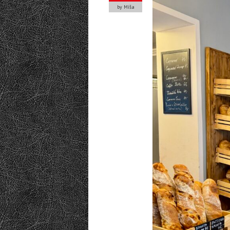
by Míša