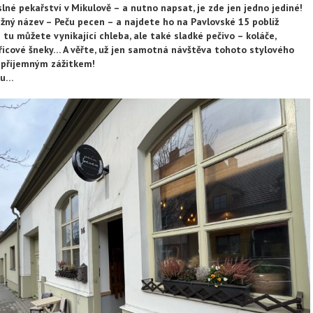
lné pekařství v Mikulově – a nutno napsat, je zde jen jedno jediné!
ižný název – Peču pecen – a najdete ho na Pavlovské 15 poblíž
 tu můžete vynikající chleba, ale také sladké pečivo – koláče,
kořicové šneky… A věřte, už jen samotná návštěva tohoto stylového
e příjemným zážitkem!
nku…