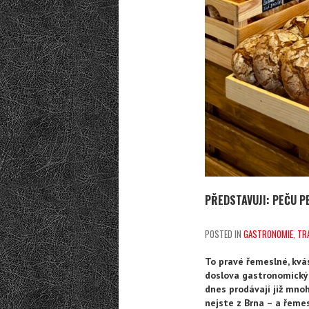
PŘEDSTAVUJI: PEČU P
POSTED IN
GASTRONOMIE
,
TR
To pravé řemeslné, kvás
doslova gastronomickým
dnes prodávají již mnoh
nejste z Brna – a řemes