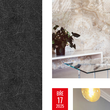
BŘE
17
2025