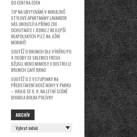
DO CENTRA EDEN
TIP NA UBYTOVÁNÍ V MIKULOVĚ:
STYLOVÉ APARTMÁNY LAVANDER
VÁS OKOUZLÍ! A PŘÍMO ZDE
OCHUTNÁTE I JEDNU Z NEJLEPŠÍ
NEAPOLSKÝCH PIZZ NA JIŽNÍ
MORAVĚ!
SOUTĚŽ O BRUNCH DLE VÝBĚRU PO
4 OSOBY SE SKLENICI FRESH
DŽUSU, NEBO MIMOSY V BISTRU LE
BRUNCH CAFÉ BRNO
SOUTĚŽ O 2 VSTUPENKY NA
PŘEDSTAVENÍ BOSÉ NOHY V PARKU
– HRAJE SE 9. 8. NA LETNÍ SCÉNĚ
DIVADLA BOLKA POLÍVKY
ARCHÍV
ARCHÍV