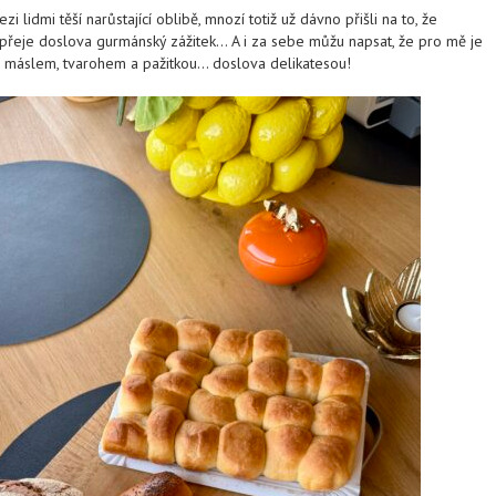
 lidmi těší narůstající oblibě, mnozí totiž už dávno přišli na to, že
řeje doslova gurmánský zážitek… A i za sebe můžu napsat, že pro mě je
s máslem, tvarohem a pažitkou… doslova delikatesou!