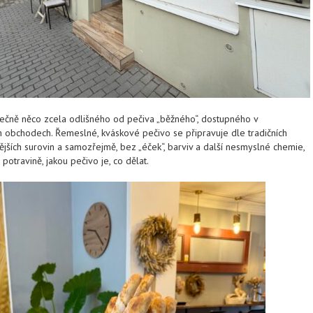
tečně něco zcela odlišného od pečiva „běžného“, dostupného v
h obchodech. Řemeslné, kváskové pečivo se připravuje dle tradičních
nějších surovin a samozřejmě, bez „éček“, barviv a další nesmyslné chemie,
potravině, jakou pečivo je, co dělat.