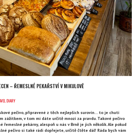
ECEN – ŘEMESLNÉ PEKAŘSTVÍ V MIKULOVĚ
AVEL DIARY
kové pečivo, připravené z těch nejlepších surovin… to je chutí
 zážitkem, v tom mi dáte určitě mnozí za pravdu. Takové pečivo
é řemeslné pekárny, alespoň u nás v Brně je jich několik. Ale pokud
lné pečivo si také rádi dopřejete, určitě čtěte dál! Ráda bych vám