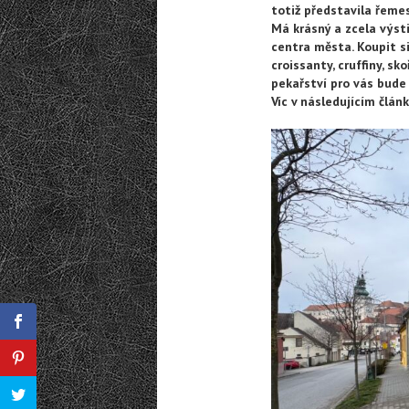
totiž představila řemes
Má krásný a zcela výst
centra města. Koupit si
croissanty, cruffiny, s
pekařství pro vás bud
Víc v následujícím člá