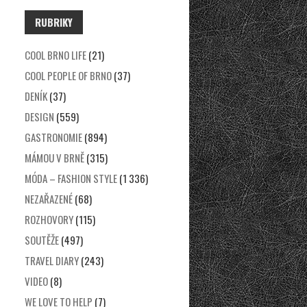
RUBRIKY
COOL BRNO LIFE
(21)
COOL PEOPLE OF BRNO
(37)
DENÍK
(37)
DESIGN
(559)
GASTRONOMIE
(894)
MÁMOU V BRNĚ
(315)
MÓDA – FASHION STYLE
(1 336)
NEZAŘAZENÉ
(68)
ROZHOVORY
(115)
SOUTĚŽE
(497)
TRAVEL DIARY
(243)
VIDEO
(8)
WE LOVE TO HELP
(7)