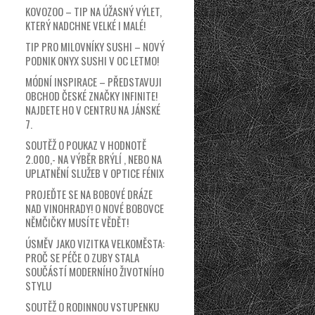
KOVOZOO – TIP NA ÚŽASNÝ VÝLET,
KTERÝ NADCHNE VELKÉ I MALÉ!
TIP PRO MILOVNÍKY SUSHI – NOVÝ
PODNIK ONYX SUSHI V OC LETMO!
MÓDNÍ INSPIRACE – PŘEDSTAVUJI
OBCHOD ČESKÉ ZNAČKY INFINITE!
NAJDETE HO V CENTRU NA JÁNSKÉ
7.
SOUTĚŽ O POUKAZ V HODNOTĚ
2.000,- NA VÝBĚR BRÝLÍ , NEBO NA
UPLATNĚNÍ SLUŽEB V OPTICE FÉNIX
PROJEĎTE SE NA BOBOVÉ DRÁZE
NAD VINOHRADY! O NOVÉ BOBOVCE
NĚMČIČKY MUSÍTE VĚDĚT!
ÚSMĚV JAKO VIZITKA VELKOMĚSTA:
PROČ SE PÉČE O ZUBY STALA
SOUČÁSTÍ MODERNÍHO ŽIVOTNÍHO
STYLU
SOUTĚŽ O RODINNOU VSTUPENKU