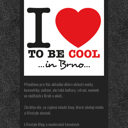
Přinášíme pro Vás aktuální dění v oblasti módy,
kosmetiky, cvičeni, ale také kultury, zdraví, novinek
ve službách v Brně a okolí…
Zkrátka vše, co zajímá mladé ženy, které sledují módu
a lifestyle obecně.
Lifestyle Blog o moderních tématech