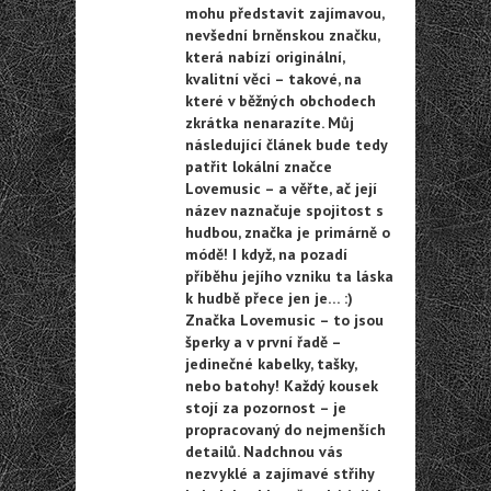
mohu představit zajímavou,
nevšední brněnskou značku,
která nabízí originální,
kvalitní věci – takové, na
které v běžných obchodech
zkrátka nenarazíte. Můj
následující článek bude tedy
patřit lokální značce
Lovemusic – a věřte, ač její
název naznačuje spojitost s
hudbou, značka je primárně o
módě! I když, na pozadí
příběhu jejího vzniku ta láska
k hudbě přece jen je… :)
Značka Lovemusic – to jsou
šperky a v první řadě –
jedinečné kabelky, tašky,
nebo batohy! Každý kousek
stojí za pozornost – je
propracovaný do nejmenších
detailů. Nadchnou vás
nezvyklé a zajímavé střihy