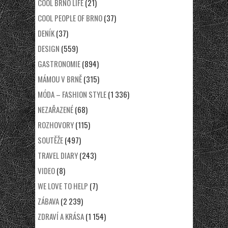
COOL BRNO LIFE
(21)
COOL PEOPLE OF BRNO
(37)
DENÍK
(37)
DESIGN
(559)
GASTRONOMIE
(894)
MÁMOU V BRNĚ
(315)
MÓDA – FASHION STYLE
(1 336)
NEZAŘAZENÉ
(68)
ROZHOVORY
(115)
SOUTĚŽE
(497)
TRAVEL DIARY
(243)
VIDEO
(8)
WE LOVE TO HELP
(7)
ZÁBAVA
(2 239)
ZDRAVÍ A KRÁSA
(1 154)