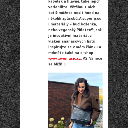
kabelek a hlavně, také jejich
variabilita! Většinu z nich
totiž můžete nosit hned na
několik způsobů. A super jsou
i materiály – buď koženka,
nebo veganský Piñatex®, což
je inovativní materiál z
vláken ananasových listů!
Inspirujte se v mém článku a
mrkněte také na e-shop
www.lovemusic.cz
. P.S. Vánoce
se blíží! ;)