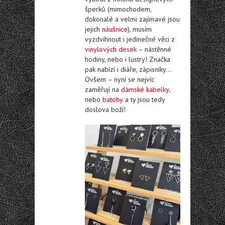
šperků (mimochodem,
dokonalé a velmi zajímavé jsou
jejich
náušnice
), musím
vyzdvihnout i jedinečné věci z
vinylových desek
– nástěnné
hodiny, nebo i lustry! Značka
pak nabízí i diáře, zápisníky…
Ovšem – nyní se nejvíc
zaměřují na
dámské kabelky
,
nebo
batohy
a ty jsou tedy
doslova boží!