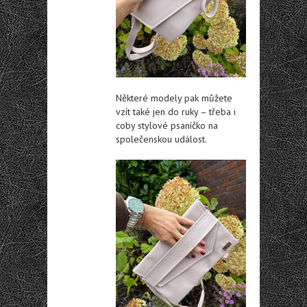
Některé modely pak můžete
vzít také jen do ruky – třeba i
coby stylové psaníčko na
společenskou událost.