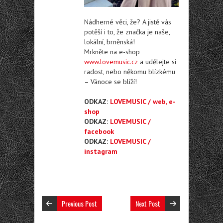
Nádherné věci, že? A jistě vás
potěší i to, že značka je naše,
lokální, brněnská!
Mrkněte na e-shop
www.lovemusic.cz
a udělejte si
radost, nebo někomu blízkému
– Vánoce se blíží!
ODKAZ:
LOVEMUSIC / web, e-
shop
ODKAZ:
LOVEMUSIC /
facebook
ODKAZ:
LOVEMUSIC /
instagram
Previous Post
Next Post