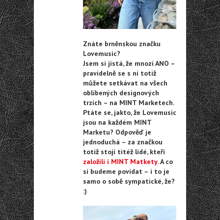
Znáte brněnskou značku
Lovemusic?
Jsem si jistá, že mnozí ANO –
pravidelně se s ní totiž
můžete setkávat na všech
oblíbených designových
trzích – na MINT Marketech.
Ptáte se, jakto, že Lovemusic
jsou na každém MINT
Marketu? Odpověď je
jednoduchá – za značkou
totiž stojí titéž lidé, kteří
založili i MINT Matkety
. A co
si budeme povídat – i to je
samo o sobě sympatické, že?
:)