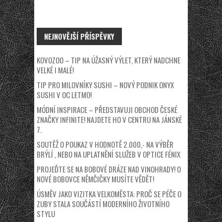
NEJNOVĚJŠÍ PŘÍSPĚVKY
KOVOZOO – TIP NA ÚŽASNÝ VÝLET, KTERÝ NADCHNE
VELKÉ I MALÉ!
TIP PRO MILOVNÍKY SUSHI – NOVÝ PODNIK ONYX
SUSHI V OC LETMO!
MÓDNÍ INSPIRACE – PŘEDSTAVUJI OBCHOD ČESKÉ
ZNAČKY INFINITE! NAJDETE HO V CENTRU NA JÁNSKÉ
7.
SOUTĚŽ O POUKAZ V HODNOTĚ 2.000,- NA VÝBĚR
BRÝLÍ , NEBO NA UPLATNĚNÍ SLUŽEB V OPTICE FÉNIX
PROJEĎTE SE NA BOBOVÉ DRÁZE NAD VINOHRADY! O
NOVÉ BOBOVCE NĚMČIČKY MUSÍTE VĚDĚT!
ÚSMĚV JAKO VIZITKA VELKOMĚSTA: PROČ SE PÉČE O
ZUBY STALA SOUČÁSTÍ MODERNÍHO ŽIVOTNÍHO
STYLU