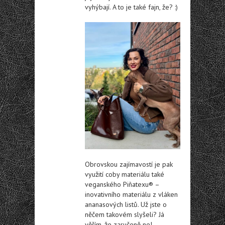
vyhýbají. A to je také fajn, že? :)
Obrovskou zajímavostí je pak
využití coby materiálu také
veganského Piñatexu® –
inovativního materiálu z vláken
ananasových listů. Už jste o
něčem takovém slyšeli? Já
věřím, že zaručeně ne!