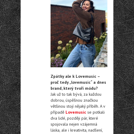
Zpátky ale k Lovemusic –
proč tedy „lovemusic“ a dnes
brand, který tvoří módu?
Jak už to tak bývá, za každou
dobrou, úspěšnou značkou
většinou stojí nějaký příběh. A v
případě
Lovemusic
se potkali
dva lidé, později pár, které
spojovala nejen vzájemná
láska, ale i kreativita, nadšení,