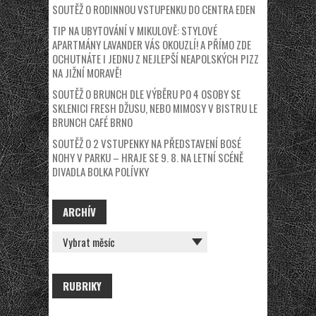
SOUTĚŽ O RODINNOU VSTUPENKU DO CENTRA EDEN
TIP NA UBYTOVÁNÍ V MIKULOVĚ: STYLOVÉ
APARTMÁNY LAVANDER VÁS OKOUZLÍ! A PŘÍMO ZDE
OCHUTNÁTE I JEDNU Z NEJLEPŠÍ NEAPOLSKÝCH PIZZ
NA JIŽNÍ MORAVĚ!
SOUTĚŽ O BRUNCH DLE VÝBĚRU PO 4 OSOBY SE
SKLENICI FRESH DŽUSU, NEBO MIMOSY V BISTRU LE
BRUNCH CAFÉ BRNO
SOUTĚŽ O 2 VSTUPENKY NA PŘEDSTAVENÍ BOSÉ
NOHY V PARKU – HRAJE SE 9. 8. NA LETNÍ SCÉNĚ
DIVADLA BOLKA POLÍVKY
ARCHÍV
ARCHÍV
RUBRIKY