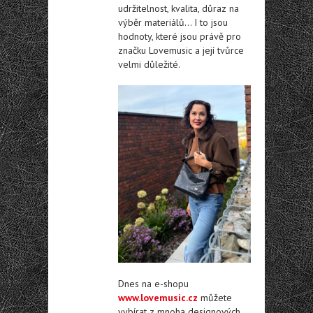
udržitelnost, kvalita, důraz na
výběr materiálů… I to jsou
hodnoty, které jsou právě pro
značku Lovemusic a její tvůrce
velmi důležité.
Dnes na e-shopu
www.lovemusic.cz
můžete
vybírat z mnoha designových