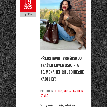
09
2025
by Míša
PŘEDSTAVUJI BRNĚNSKOU
ZNAČKU LOVEMUSIC – A
ZEJMÉNA JEJICH JEDINEČNÉ
KABELKY!
POSTED IN
DESIGN
,
MÓDA - FASHION
STYLE
Vždy mě potěší, když vám