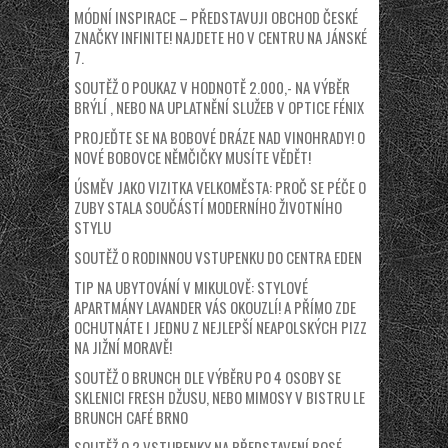
MÓDNÍ INSPIRACE – PŘEDSTAVUJI OBCHOD ČESKÉ
ZNAČKY INFINITE! NAJDETE HO V CENTRU NA JÁNSKÉ
7.
SOUTĚŽ O POUKAZ V HODNOTĚ 2.000,- NA VÝBĚR
BRÝLÍ , NEBO NA UPLATNĚNÍ SLUŽEB V OPTICE FÉNIX
PROJEĎTE SE NA BOBOVÉ DRÁZE NAD VINOHRADY! O
NOVÉ BOBOVCE NĚMČIČKY MUSÍTE VĚDĚT!
ÚSMĚV JAKO VIZITKA VELKOMĚSTA: PROČ SE PÉČE O
ZUBY STALA SOUČÁSTÍ MODERNÍHO ŽIVOTNÍHO
STYLU
SOUTĚŽ O RODINNOU VSTUPENKU DO CENTRA EDEN
TIP NA UBYTOVÁNÍ V MIKULOVĚ: STYLOVÉ
APARTMÁNY LAVANDER VÁS OKOUZLÍ! A PŘÍMO ZDE
OCHUTNÁTE I JEDNU Z NEJLEPŠÍ NEAPOLSKÝCH PIZZ
NA JIŽNÍ MORAVĚ!
SOUTĚŽ O BRUNCH DLE VÝBĚRU PO 4 OSOBY SE
SKLENICI FRESH DŽUSU, NEBO MIMOSY V BISTRU LE
BRUNCH CAFÉ BRNO
SOUTĚŽ O 2 VSTUPENKY NA PŘEDSTAVENÍ BOSÉ