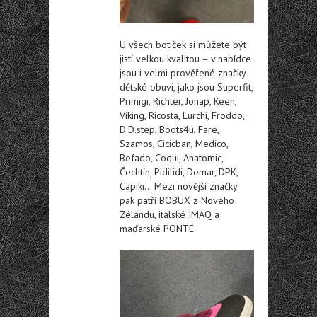
U všech botiček si můžete být
jistí velkou kvalitou – v nabídce
jsou i velmi prověřené značky
dětské obuvi, jako jsou Superfit,
Primigi, Richter, Jonap, Keen,
Viking, Ricosta, Lurchi, Froddo,
D.D.step, Boots4u, Fare,
Szamos, Cicicban, Medico,
Befado, Coqui, Anatomic,
Čechtín, Pidilidi, Demar, DPK,
Capiki… Mezi novější značky
pak patří BOBUX z Nového
Zélandu, italské IMAQ a
maďarské PONTE.