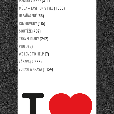
MÁMOU V BRNĚ
(314)
MÓDA – FASHION STYLE
(1 336)
NEZAŘAZENÉ
(68)
ROZHOVORY
(115)
SOUTĚŽE
(497)
TRAVEL DIARY
(242)
VIDEO
(8)
WE LOVE TO HELP
(7)
ZÁBAVA
(2 238)
ZDRAVÍ A KRÁSA
(1 154)