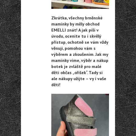
Zkrátka, všechny brněnské
maminky by měly obchod
EMELLI znát! A jak píši v
úvodu, oceníte tu i skvělý
přístup, ochotně se vám vždy
věnují, pomohou vám s
výběrem a zkoušením. Jak my
maminky víme, výběr a nákup
botek je zvláště pro malé
děti občas „oříšek“. Tady si
ale nákupy užijte – vy i vaše
děti!