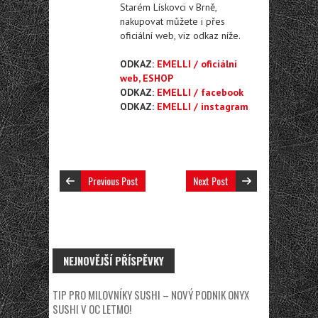
Starém Lískovci v Brně,
nakupovat můžete i přes
oficiální web, viz odkaz níže.
ODKAZ:
EMELLI / oficiální
web, ESHOP
ODKAZ:
EMELLI / facebook
ODKAZ:
EMELLI / instagram
Previous Post
Next Post
NEJNOVĚJŠÍ PŘÍSPĚVKY
TIP PRO MILOVNÍKY SUSHI – NOVÝ PODNIK ONYX
SUSHI V OC LETMO!