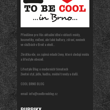
Přinášíme pro Vás aktuální dění v oblasti módy,
kosmetiky, cvičeni, ale také kultury, zdraví, novinek
ve službách v Brně a okolí…
Zkrátka vše, co zajímá mladé ženy, které sledují módu
a lifestyle obecně.
Lifestyle Blog o moderních tématech
životní styl, jídlo, hudba, módní trendy a další.
COOL BRNO BLOG
email:
info@coolbrnoblog.cz
RUBRIKY