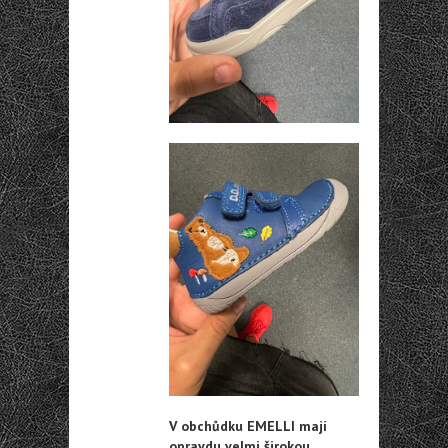
V obchůdku EMELLI mají
opravdu velmi širokou