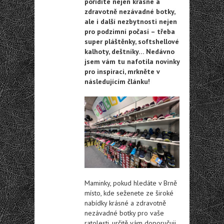
pořídíte nejen krásné a
zdravotně nezávadné botky,
ale i další nezbytnosti nejen
pro podzimní počasí – třeba
super pláštěnky, softshellové
kalhoty, deštníky… Nedávno
jsem vám tu nafotila novinky
pro inspiraci, mrkněte v
následujícím článku!
Maminky, pokud hledáte v Brně
místo, kde seženete ze široké
nabídky krásné a zdravotně
nezávadné botky pro vaše
ratolesti, určitě vám doporučuji