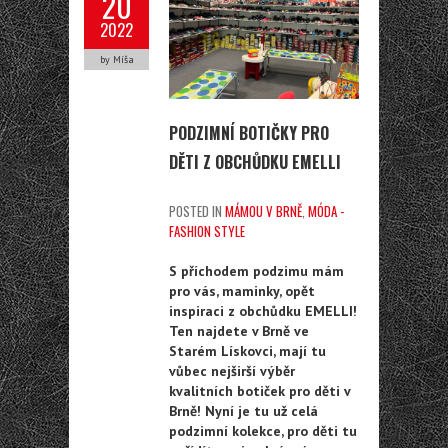
20
2022
by Míša
PODZIMNÍ BOTIČKY PRO
DĚTI Z OBCHŮDKU EMELLI
POSTED IN
MÁMOU V BRNĚ
,
MÓDA -
FASHION STYLE
S příchodem podzimu mám
pro vás, maminky, opět
inspiraci z obchůdku EMELLI!
Ten najdete v Brně ve
Starém Lískovci, mají tu
vůbec nejširší výběr
kvalitních botiček pro děti v
Brně! Nyní je tu už celá
podzimní kolekce, pro děti tu