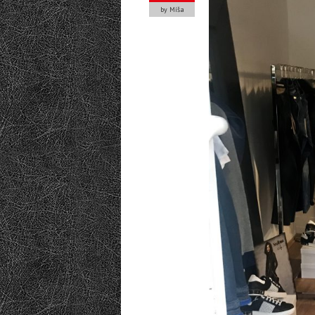
by Míša