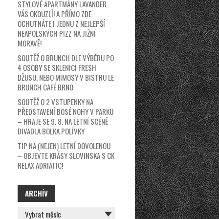
STYLOVÉ APARTMÁNY LAVANDER
VÁS OKOUZLÍ! A PŘÍMO ZDE
OCHUTNÁTE I JEDNU Z NEJLEPŠÍ
NEAPOLSKÝCH PIZZ NA JIŽNÍ
MORAVĚ!
SOUTĚŽ O BRUNCH DLE VÝBĚRU PO
4 OSOBY SE SKLENICI FRESH
DŽUSU, NEBO MIMOSY V BISTRU LE
BRUNCH CAFÉ BRNO
SOUTĚŽ O 2 VSTUPENKY NA
PŘEDSTAVENÍ BOSÉ NOHY V PARKU
– HRAJE SE 9. 8. NA LETNÍ SCÉNĚ
DIVADLA BOLKA POLÍVKY
TIP NA (NEJEN) LETNÍ DOVOLENOU
– OBJEVTE KRÁSY SLOVINSKA S CK
RELAX ADRIATIC!
ARCHÍV
ARCHÍV