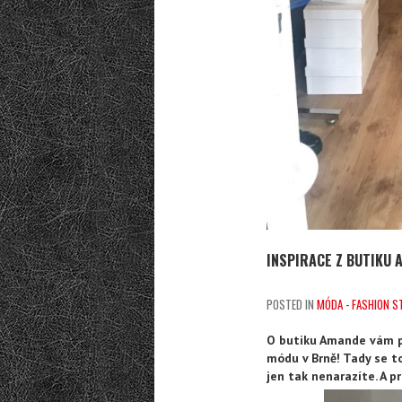
INSPIRACE Z BUTIKU 
POSTED IN
MÓDA - FASHION S
O butiku Amande vám pí
módu v Brně! Tady se to
jen tak nenarazíte. A p