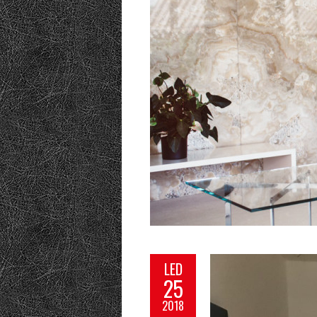
LED
25
2018