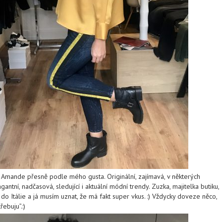
u Amande přesně podle mého gusta. Originální, zajímavá, v některých
antní, nadčasová, sledující i aktuální módní trendy. Zuzka, majitelka butiku,
 do Itálie a já musím uznat, že má fakt super vkus. :) Vždycky doveze něco,
řebuju”.:)