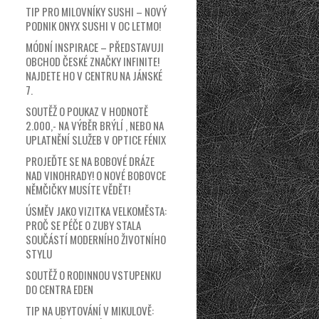
TIP PRO MILOVNÍKY SUSHI – NOVÝ
PODNIK ONYX SUSHI V OC LETMO!
MÓDNÍ INSPIRACE – PŘEDSTAVUJI
OBCHOD ČESKÉ ZNAČKY INFINITE!
NAJDETE HO V CENTRU NA JÁNSKÉ
7.
SOUTĚŽ O POUKAZ V HODNOTĚ
2.000,- NA VÝBĚR BRÝLÍ , NEBO NA
UPLATNĚNÍ SLUŽEB V OPTICE FÉNIX
PROJEĎTE SE NA BOBOVÉ DRÁZE
NAD VINOHRADY! O NOVÉ BOBOVCE
NĚMČIČKY MUSÍTE VĚDĚT!
ÚSMĚV JAKO VIZITKA VELKOMĚSTA:
PROČ SE PÉČE O ZUBY STALA
SOUČÁSTÍ MODERNÍHO ŽIVOTNÍHO
STYLU
SOUTĚŽ O RODINNOU VSTUPENKU
DO CENTRA EDEN
TIP NA UBYTOVÁNÍ V MIKULOVĚ: