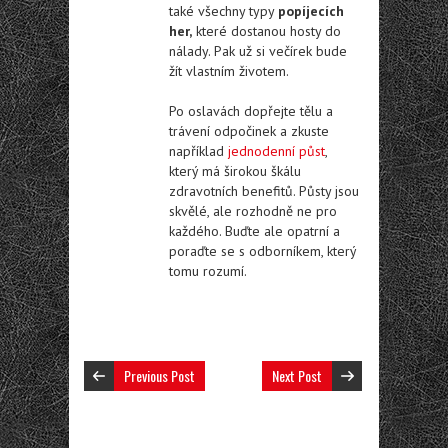
také všechny typy
popíjecích
her,
které dostanou hosty do
nálady. Pak už si večírek bude
žít vlastním životem.
Po oslavách dopřejte tělu a
trávení odpočinek a zkuste
například
jednodenní půst
,
který má širokou škálu
zdravotních benefitů. Půsty jsou
skvělé, ale rozhodně ne pro
každého. Buďte ale opatrní a
poraďte se s odborníkem, který
tomu rozumí.
Previous Post
Next Post