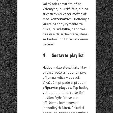
každý rok zbavujete až na
Valentýna, je určitě fajn, ale na
silvestrovský večer možná až
moc konzervativní
. Betlémy a
kulaté ozdoby vyměňte za
blikající světýlka, neonové
pásky
a další dekorace, které
se budou hodit k tematickému
večeru.
4. Sestavte playlist
Hudba může sloužit jako hlavní
atrakce večera nebo jen jako
příjemná kulisa v pozadí.
V každém případě si předem
připravte playlist
. Typ hudby
volte podle toho, co se líbí
hostům. Vyhněte se ale
přílišnému kombinování
jednotlivých žánrů. Pokud si
nejste jisti, neexperimentujte a