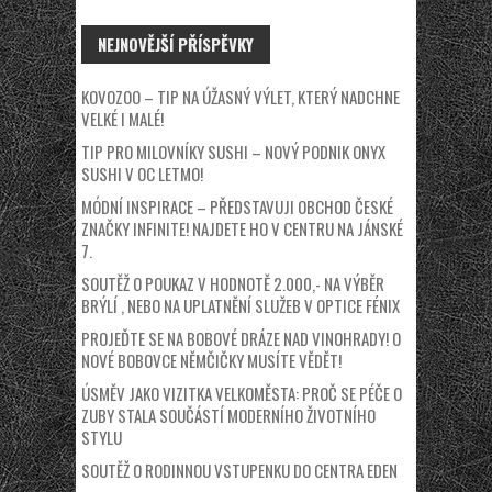
NEJNOVĚJŠÍ PŘÍSPĚVKY
KOVOZOO – TIP NA ÚŽASNÝ VÝLET, KTERÝ NADCHNE
VELKÉ I MALÉ!
TIP PRO MILOVNÍKY SUSHI – NOVÝ PODNIK ONYX
SUSHI V OC LETMO!
MÓDNÍ INSPIRACE – PŘEDSTAVUJI OBCHOD ČESKÉ
ZNAČKY INFINITE! NAJDETE HO V CENTRU NA JÁNSKÉ
7.
SOUTĚŽ O POUKAZ V HODNOTĚ 2.000,- NA VÝBĚR
BRÝLÍ , NEBO NA UPLATNĚNÍ SLUŽEB V OPTICE FÉNIX
PROJEĎTE SE NA BOBOVÉ DRÁZE NAD VINOHRADY! O
NOVÉ BOBOVCE NĚMČIČKY MUSÍTE VĚDĚT!
ÚSMĚV JAKO VIZITKA VELKOMĚSTA: PROČ SE PÉČE O
ZUBY STALA SOUČÁSTÍ MODERNÍHO ŽIVOTNÍHO
STYLU
SOUTĚŽ O RODINNOU VSTUPENKU DO CENTRA EDEN