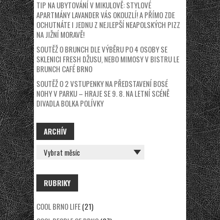
TIP NA UBYTOVÁNÍ V MIKULOVĚ: STYLOVÉ
APARTMÁNY LAVANDER VÁS OKOUZLÍ! A PŘÍMO ZDE
OCHUTNÁTE I JEDNU Z NEJLEPŠÍ NEAPOLSKÝCH PIZZ
NA JIŽNÍ MORAVĚ!
SOUTĚŽ O BRUNCH DLE VÝBĚRU PO 4 OSOBY SE
SKLENICI FRESH DŽUSU, NEBO MIMOSY V BISTRU LE
BRUNCH CAFÉ BRNO
SOUTĚŽ O 2 VSTUPENKY NA PŘEDSTAVENÍ BOSÉ
NOHY V PARKU – HRAJE SE 9. 8. NA LETNÍ SCÉNĚ
DIVADLA BOLKA POLÍVKY
ARCHÍV
ARCHÍV
RUBRIKY
COOL BRNO LIFE
(21)