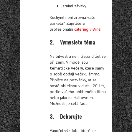
jarními závitky.
Kuchyně není zrovna vaše
parketa? Zajistěte si
profesionální
catering v Brně
.
2. Vymyslete téma
Na Silvestra není třeba držet se
při zemi. V módě jsou
tematické večery
, které samy
o sobě dodají večírku šmrnc.
Připište na pozvánky, ať se
hosté obléknou v duchu 20. let,
podle vašeho oblíbeného filmu
nebo jako na Halloween.
Možností je celá řada.
3. Dekorujte
Vánoční výzdoba, které se