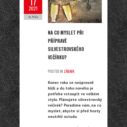
17
2021
by Míša
NA CO MYSLET PŘI
PŘÍPRAVĚ
SILVESTROVSKÉHO
VEČÍRKU?
POSTED IN
ZÁBAVA
Konec roku se neúprosně
blíží a do toho nového je
potřeba vstoupit ve velkém
stylu. Plánujete silvestrovský
večírek? Poradíme vám, na co
myslet, abyste si před hosty
neutrhli ostudu.