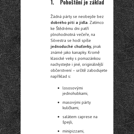
1. Pohoštění je základ
Žádná párty se neobejde bez
dobrého pití a jídla
. Zatímco
ke Štědrému dni patří
plnohodnotná večeře, na
Silvestra se hodí spíše
jednoduché chuťovky,
jinak
známé jako kanapky. Kromě
klasické veky s pomazánkou
nachystejte i jiné, originálnější
občerstvení – určitě zabodujete
například s:
lososovými
jednohubkami,
masovými párty
kuličkami,
salátem caprese na
špejli,
minipizzami,