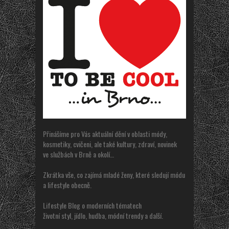
Přinášíme pro Vás aktuální dění v oblasti módy,
kosmetiky, cvičeni, ale také kultury, zdraví, novinek
ve službách v Brně a okolí…
Zkrátka vše, co zajímá mladé ženy, které sledují módu
a lifestyle obecně.
Lifestyle Blog o moderních tématech
životní styl, jídlo, hudba, módní trendy a další.