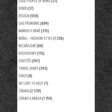
COOL PEOPLE OF BRNO
(37)
DENÍK
(37)
DESIGN
(559)
GASTRONOMIE
(894)
MÁMOU V BRNĚ
(315)
MÓDA – FASHION STYLE
(1 336)
NEZAŘAZENÉ
(68)
ROZHOVORY
(115)
SOUTĚŽE
(497)
TRAVEL DIARY
(243)
VIDEO
(8)
WE LOVE TO HELP
(7)
ZÁBAVA
(2 239)
ZDRAVÍ A KRÁSA
(1 154)