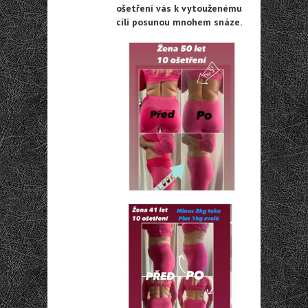
ošetření vás k vytouženému
cíli posunou mnohem snáze.