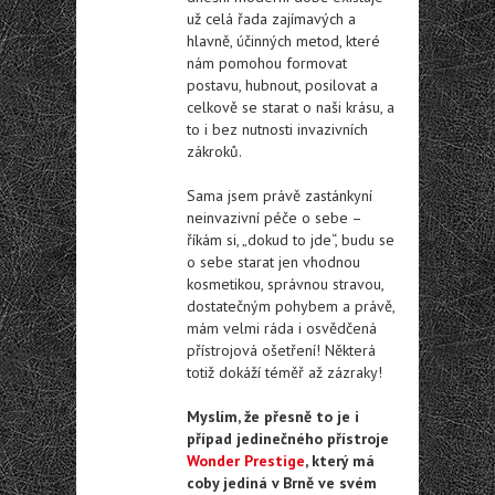
už celá řada zajímavých a
hlavně, účinných metod, které
nám pomohou formovat
postavu, hubnout, posilovat a
celkově se starat o naši krásu, a
to i bez nutnosti invazivních
zákroků.
Sama jsem právě zastánkyní
neinvazivní péče o sebe –
říkám si, „dokud to jde“, budu se
o sebe starat jen vhodnou
kosmetikou, správnou stravou,
dostatečným pohybem a právě,
mám velmi ráda i osvědčená
přístrojová ošetření! Některá
totiž dokáží téměř až zázraky!
Myslím, že přesně to je i
případ jedinečného přístroje
Wonder Prestige
, který má
coby jediná v Brně ve svém