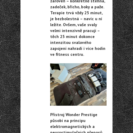
zároveň – konkrétně stehna,
zadeček, břicho, boky a paže.
Terapie trvá vždy 25 minut,
je bezbolestná – navíc u ní
ležíte. Ovšem, vaše svaly
velmi intenzivně pracují –
těch 25 minut dokonce
intenzitou svalového
zapojení nahradí i více hodin
ve fitness centru.
Přístroj Wonder Prestige
působí na principu
elektromagnetických a
neurostimulačních přenosů