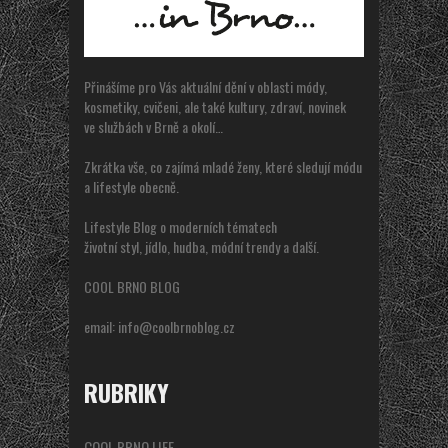
Přinášíme pro Vás aktuální dění v oblasti módy,
kosmetiky, cvičeni, ale také kultury, zdraví, novinek
ve službách v Brně a okolí…
Zkrátka vše, co zajímá mladé ženy, které sledují módu
a lifestyle obecně.
Lifestyle Blog o moderních tématech
životní styl, jídlo, hudba, módní trendy a další.
COOL BRNO BLOG
email:
info@coolbrnoblog.cz
RUBRIKY
COOL BRNO LIFE