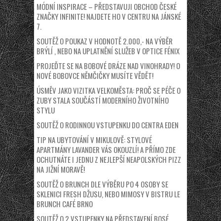
MÓDNÍ INSPIRACE – PŘEDSTAVUJI OBCHOD ČESKÉ
ZNAČKY INFINITE! NAJDETE HO V CENTRU NA JÁNSKÉ
7.
SOUTĚŽ O POUKAZ V HODNOTĚ 2.000,- NA VÝBĚR
BRÝLÍ , NEBO NA UPLATNĚNÍ SLUŽEB V OPTICE FÉNIX
PROJEĎTE SE NA BOBOVÉ DRÁZE NAD VINOHRADY! O
NOVÉ BOBOVCE NĚMČIČKY MUSÍTE VĚDĚT!
ÚSMĚV JAKO VIZITKA VELKOMĚSTA: PROČ SE PÉČE O
ZUBY STALA SOUČÁSTÍ MODERNÍHO ŽIVOTNÍHO
STYLU
SOUTĚŽ O RODINNOU VSTUPENKU DO CENTRA EDEN
TIP NA UBYTOVÁNÍ V MIKULOVĚ: STYLOVÉ
APARTMÁNY LAVANDER VÁS OKOUZLÍ! A PŘÍMO ZDE
OCHUTNÁTE I JEDNU Z NEJLEPŠÍ NEAPOLSKÝCH PIZZ
NA JIŽNÍ MORAVĚ!
SOUTĚŽ O BRUNCH DLE VÝBĚRU PO 4 OSOBY SE
SKLENICI FRESH DŽUSU, NEBO MIMOSY V BISTRU LE
BRUNCH CAFÉ BRNO
SOUTĚŽ O 2 VSTUPENKY NA PŘEDSTAVENÍ BOSÉ