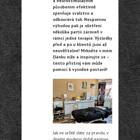
a neurostimulačním
působením efektivně
zpevňuje svalstvo a
odbourává tuk. Nespornou
výhodou pak je ošetření
několika partií zároveň v
rámci jedné terapie. Výsledky
před a po u klientů jsou až
neuvěřitelné! Mrkněte v mém
článku níže a inspirujte se –
tento přístroj vám může
pomoci k vysněné postavě!
Jak mi určitě dáte za pravdu, v
dnešní moderní době existuje