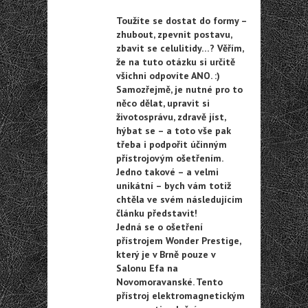
Toužíte se dostat do formy –
zhubout, zpevnit postavu,
zbavit se celulitidy…? Věřím,
že na tuto otázku si určitě
všichni odpovíte ANO. :)
Samozřejmě, je nutné pro to
něco dělat, upravit si
životosprávu, zdravě jíst,
hýbat se – a toto vše pak
třeba i podpořit účinným
přístrojovým ošetřením.
Jedno takové – a velmi
unikátní – bych vám totiž
chtěla ve svém následujícím
článku představit!
Jedná se o ošetření
přístrojem Wonder Prestige,
který je v Brně pouze v
Salonu Efa na
Novomoravanské. Tento
přístroj elektromagnetickým