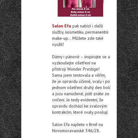
Salon Efa
pak nabízí i další
služby, kosmetiku, permanentní
make-up… Můžete zde také
využít!
Dámy i pánové – inspirujte se a
vyzkoušejte ošetření na
přístroji Wonder Prestige!
Sama jsem testovala a věřím,
že je opravdu účinné, svaly i po
jednom ošetření druhý den bolí
a jsou namožené, jistě znáte ze
cvičení. Je tedy evidentní, že
opravdu dochází ke svalovým
kontrakcím, které svaly posilují.
Salon Efa najdete v Brně na
Novomoravanské 346/28.