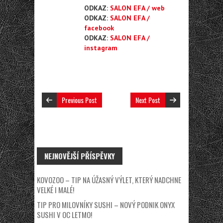
ODKAZ:
SALON EFA / web
ODKAZ:
SALON EFA /
facebook
ODKAZ:
SALON EFA /
instagram
Previous Post
Next Post
NEJNOVĚJŠÍ PŘÍSPĚVKY
KOVOZOO – TIP NA ÚŽASNÝ VÝLET, KTERÝ NADCHNE
VELKÉ I MALÉ!
TIP PRO MILOVNÍKY SUSHI – NOVÝ PODNIK ONYX
SUSHI V OC LETMO!