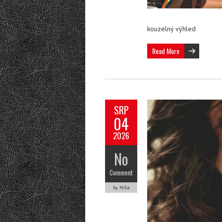
kouzelný výhled
Read More
SRP
04
2026
No
Comment
by Míša