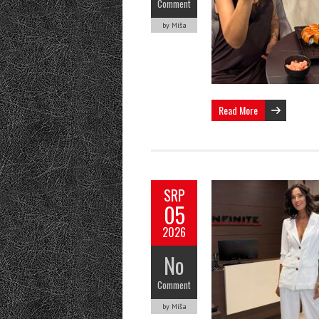
Comment
by Míša
Read More
SRP
05
2026
No
Comment
by Míša