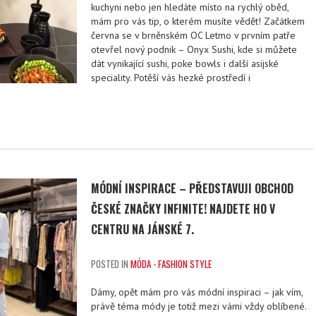
kuchyni nebo jen hledáte místo na rychlý oběd,
mám pro vás tip, o kterém musíte vědět! Začátkem
června se v brněnském OC Letmo v prvním patře
otevřel nový podnik – Onyx Sushi, kde si můžete
dát vynikající sushi, poke bowls i další asijské
speciality. Potěší vás hezké prostředí i
MÓDNÍ INSPIRACE – PŘEDSTAVUJI OBCHOD
ČESKÉ ZNAČKY INFINITE! NAJDETE HO V
CENTRU NA JÁNSKÉ 7.
POSTED IN
MÓDA - FASHION STYLE
Dámy, opět mám pro vás módní inspiraci – jak vím,
právě téma módy je totiž mezi vámi vždy oblíbené.