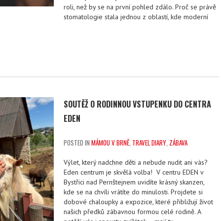
roli, než by se na první pohled zdálo. Proč se právě
stomatologie stala jednou z oblastí, kde moderní
SOUTĚŽ O RODINNOU VSTUPENKU DO CENTRA
EDEN
POSTED IN
MÁMOU V BRNĚ
,
TRAVEL DIARY
,
ZÁBAVA
Výlet, který nadchne děti a nebude nudit ani vás?
Eden centrum je skvělá volba! V centru EDEN v
Bystřici nad Pernštejnem uvidíte krásný skanzen,
kde se na chvíli vrátíte do minulosti. Projdete si
dobové chaloupky a expozice, které přibližují život
našich předků zábavnou formou celé rodině. A