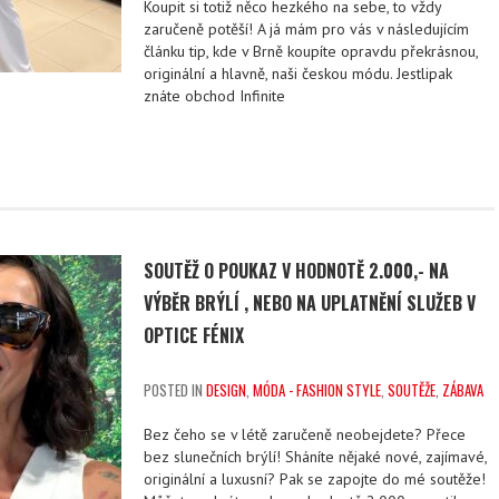
Koupit si totiž něco hezkého na sebe, to vždy
zaručeně potěší! A já mám pro vás v následujícím
článku tip, kde v Brně koupíte opravdu překrásnou,
originální a hlavně, naši českou módu. Jestlipak
znáte obchod Infinite
SOUTĚŽ O POUKAZ V HODNOTĚ 2.000,- NA
VÝBĚR BRÝLÍ , NEBO NA UPLATNĚNÍ SLUŽEB V
OPTICE FÉNIX
POSTED IN
DESIGN
,
MÓDA - FASHION STYLE
,
SOUTĚŽE
,
ZÁBAVA
Bez čeho se v létě zaručeně neobejdete? Přece
bez slunečních brýlí! Sháníte nějaké nové, zajímavé,
originální a luxusní? Pak se zapojte do mé soutěže!