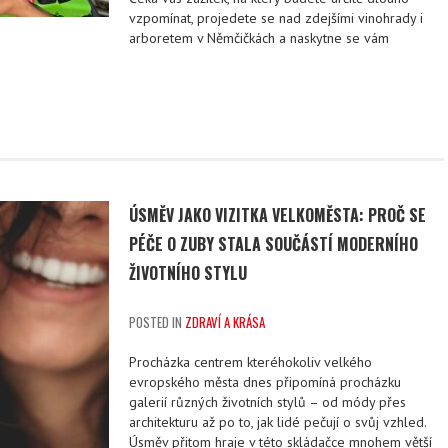
vzpomínat, projedete se nad zdejšími vinohrady i
arboretem v Němčičkách a naskytne se vám
ÚSMĚV JAKO VIZITKA VELKOMĚSTA: PROČ SE
PÉČE O ZUBY STALA SOUČÁSTÍ MODERNÍHO
ŽIVOTNÍHO STYLU
POSTED IN
ZDRAVÍ A KRÁSA
Procházka centrem kteréhokoliv velkého
evropského města dnes připomíná procházku
galerií různých životních stylů – od módy přes
architekturu až po to, jak lidé pečují o svůj vzhled.
Úsměv přitom hraje v této skládačce mnohem větší