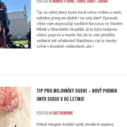
POSTED IN
MÁMOU V BRNĚ
,
TRAVEL DIARY
,
ZÁBAVA
Tip na výlet, který bude bavit celou rodinu a navíc
nabídne program klidně i na celý den? Opravdu
vřele vám doporučuji navštívit Kovozoo ve Starém
Městě u Uherského Hradiště. Já tu byla nedávno
vůbec poprvé a musím říct, že to zde předčilo
veškeré mé očekávání! Nadchnou vás tu stovky
zvířat v životních velikostech, ale i
TIP PRO MILOVNÍKY SUSHI – NOVÝ PODNIK
ONYX SUSHI V OC LETMO!
POSTED IN
GASTRONOMIE
Pokud milujete kvalitní sushi, moderní asijskou