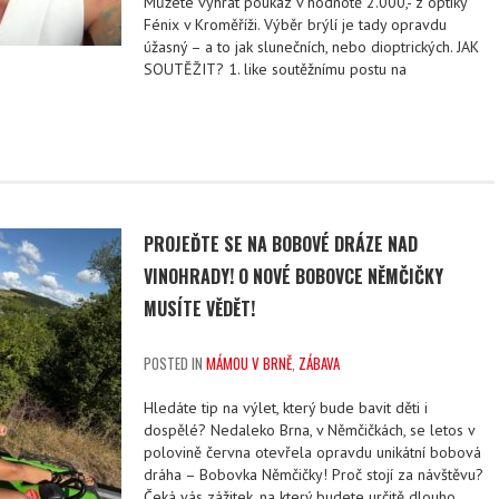
Můžete vyhrát poukaz v hodnotě 2.000,- z optiky
Fénix v Kroměříži. Výběr brýlí je tady opravdu
úžasný – a to jak slunečních, nebo dioptrických. JAK
SOUTĚŽIT? 1. like soutěžnímu postu na
PROJEĎTE SE NA BOBOVÉ DRÁZE NAD
VINOHRADY! O NOVÉ BOBOVCE NĚMČIČKY
MUSÍTE VĚDĚT!
POSTED IN
MÁMOU V BRNĚ
,
ZÁBAVA
Hledáte tip na výlet, který bude bavit děti i
dospělé? Nedaleko Brna, v Němčičkách, se letos v
polovině června otevřela opravdu unikátní bobová
dráha – Bobovka Němčičky! Proč stojí za návštěvu?
Čeká vás zážitek, na který budete určitě dlouho