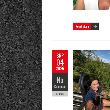
Read More
SRP
04
2026
No
Comment
by Míša