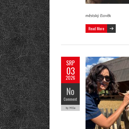
městský člověk
Read More
SRP
03
2026
No
Comment
by Míša