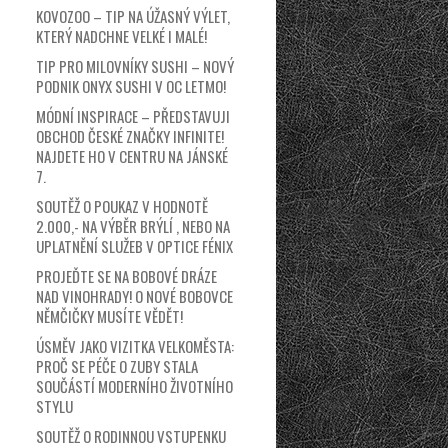
KOVOZOO – TIP NA ÚŽASNÝ VÝLET,
KTERÝ NADCHNE VELKÉ I MALÉ!
TIP PRO MILOVNÍKY SUSHI – NOVÝ
PODNIK ONYX SUSHI V OC LETMO!
MÓDNÍ INSPIRACE – PŘEDSTAVUJI
OBCHOD ČESKÉ ZNAČKY INFINITE!
NAJDETE HO V CENTRU NA JÁNSKÉ
7.
SOUTĚŽ O POUKAZ V HODNOTĚ
2.000,- NA VÝBĚR BRÝLÍ , NEBO NA
UPLATNĚNÍ SLUŽEB V OPTICE FÉNIX
PROJEĎTE SE NA BOBOVÉ DRÁZE
NAD VINOHRADY! O NOVÉ BOBOVCE
NĚMČIČKY MUSÍTE VĚDĚT!
ÚSMĚV JAKO VIZITKA VELKOMĚSTA:
PROČ SE PÉČE O ZUBY STALA
SOUČÁSTÍ MODERNÍHO ŽIVOTNÍHO
STYLU
SOUTĚŽ O RODINNOU VSTUPENKU