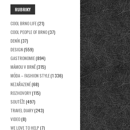
RUBRIKY
COOL BRNO LIFE
(21)
COOL PEOPLE OF BRNO
(37)
DENÍK
(37)
DESIGN
(559)
GASTRONOMIE
(894)
MÁMOU V BRNĚ
(315)
MÓDA – FASHION STYLE
(1 336)
NEZAŘAZENÉ
(68)
ROZHOVORY
(115)
SOUTĚŽE
(497)
TRAVEL DIARY
(243)
VIDEO
(8)
WE LOVE TO HELP
(7)