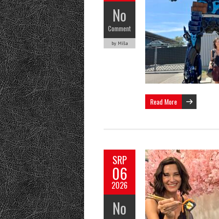
No
Comment
by Míša
Read More
SRP
06
2026
No